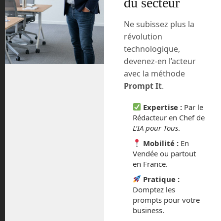
du secteur
proportion de gaz à effets de serre dans
notre fine atmosphère. Depuis 180 ans
Ne subissez plus la
et nos révolutions industrielles
révolution
successives, notre atmosphère n’arrive
technologique,
plus à évacuer son trop plein de chaleur
devenez-en l’acteur
qui reste ainsi emprisonné comme dans
une serre. C’est principiellement notre
avec la méthode
production de CO2, ou gaz carbonique,
Prompt It
.
qui provient de la combustion des
énergies fossiles qui est responsable de
Expertise :
Par le
Rédacteur en Chef de
ce problème. Son augmentation globale
L’IA pour Tous
.
est de 42 % entre les analyses actuelles
et celles des carottes de glaces de 1839.
Mobilité :
En
Vendée ou partout
Elon Musk, patron emblématique de
en France.
SpaceX et de Tesla vient de lancer un
Pratique :
concours. Il offre un chèque de 100
Domptez les
millions de dollars au projet le plus
prompts pour votre
ambitieux et réaliste pour capter, voire
business.
valoriser ce gaz carbonique.