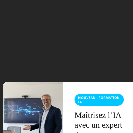
100 millions pour du
CO2
Elon Musk propose une
bourse de 100 millions
d’Euros pour ceux qui
trouveront une idée pour
capter le CO2 de notre
atmosphère. ©Wikimedia
Commons
NOUVEAU : FORMATION
IA
Nous restons ici dans le domaine de
Maîtrisez l’IA
l’écologie. Le réchauffement global du
climat de notre planète est dû, nous le
avec un expert
savons maintenant, à la hausse de la