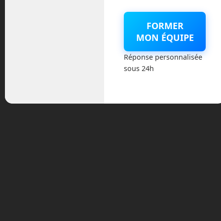
Même si cette annonce peut sembler
FORMER
être un coup de pub, il ne faut pas
MON ÉQUIPE
oublier que le milliardaire a promis de
céder la moitié de sa fortune tout au long
Réponse personnalisée
de sa vie à des œuvres caritatives ou en
sous 24h
finançant des entreprises œuvrant pour
le bien de l’humanité.
Si vous avez des idées, vous savez ce
qu’il vous reste à faire ! A vos planches à
dessin !
Tags:
airseas
airseas seawing
cargo a voile
cargo
airbus
cargo k line
cargo voile
co2
drone
drone de
livraison
drone humanitaire
elon musk
elon musk co2
elon musk co2 challenge
en route vers le futur
Frédéric Boisdron
gaz a effets de serre
gaz
carbonique
livraison de colis par drone
livraison par
drone
nervures airseas
nervures seawing
voile de
kitesurf
voile pour cargo
wingcopter
wingcopter 178
heavy lift
wingcopter drone