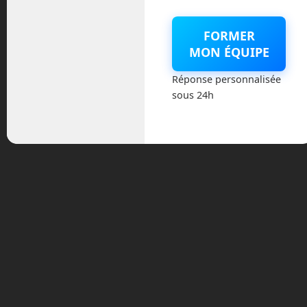
Même si cette annonce peut sembler
FORMER
être un coup de pub, il ne faut pas
MON ÉQUIPE
oublier que le milliardaire a promis de
céder la moitié de sa fortune tout au long
Réponse personnalisée
de sa vie à des œuvres caritatives ou en
sous 24h
finançant des entreprises œuvrant pour
le bien de l’humanité.
Si vous avez des idées, vous savez ce
qu’il vous reste à faire ! A vos planches à
dessin !
Tags:
airseas
airseas seawing
cargo a voile
cargo
airbus
cargo k line
cargo voile
co2
drone
drone de
livraison
drone humanitaire
elon musk
elon musk co2
elon musk co2 challenge
en route vers le futur
Frédéric Boisdron
gaz a effets de serre
gaz
carbonique
livraison de colis par drone
livraison par
drone
nervures airseas
nervures seawing
voile de
kitesurf
voile pour cargo
wingcopter
wingcopter 178
heavy lift
wingcopter drone