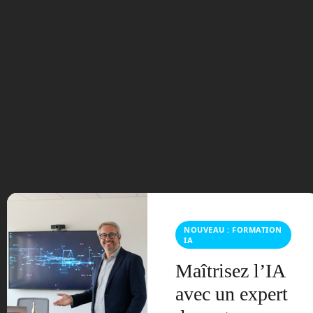
100 millions pour du
CO2
Elon Musk propose une
bourse de 100 millions
d’Euros pour ceux qui
trouveront une idée pour
capter le CO2 de notre
atmosphère. ©Wikimedia
Commons
NOUVEAU : FORMATION
IA
Nous restons ici dans le domaine de
Maîtrisez l’IA
l’écologie. Le réchauffement global du
climat de notre planète est dû, nous le
avec un expert
savons maintenant, à la hausse de la