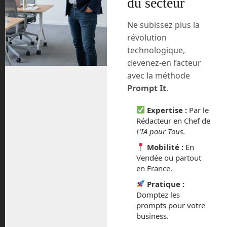
du secteur
proportion de gaz à effets de serre dans
notre fine atmosphère. Depuis 180 ans
Ne subissez plus la
et nos révolutions industrielles
révolution
successives, notre atmosphère n’arrive
technologique,
plus à évacuer son trop plein de chaleur
devenez-en l’acteur
qui reste ainsi emprisonné comme dans
une serre. C’est principiellement notre
avec la méthode
production de CO2, ou gaz carbonique,
Prompt It
.
qui provient de la combustion des
énergies fossiles qui est responsable de
Expertise :
Par le
Rédacteur en Chef de
ce problème. Son augmentation globale
L’IA pour Tous
.
est de 42 % entre les analyses actuelles
et celles des carottes de glaces de 1839.
Mobilité :
En
Vendée ou partout
Elon Musk, patron emblématique de
en France.
SpaceX et de Tesla vient de lancer un
Pratique :
concours. Il offre un chèque de 100
Domptez les
millions de dollars au projet le plus
prompts pour votre
ambitieux et réaliste pour capter, voire
business.
valoriser ce gaz carbonique.