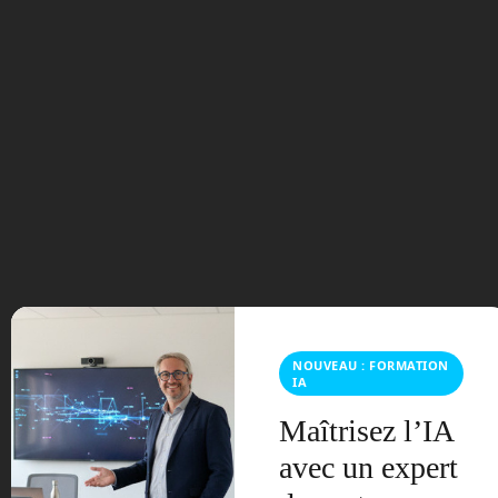
100 millions pour du
CO2
Elon Musk propose une
bourse de 100 millions
d’Euros pour ceux qui
trouveront une idée pour
capter le CO2 de notre
atmosphère. ©Wikimedia
Commons
NOUVEAU : FORMATION
IA
Nous restons ici dans le domaine de
Maîtrisez l’IA
l’écologie. Le réchauffement global du
climat de notre planète est dû, nous le
avec un expert
savons maintenant, à la hausse de la