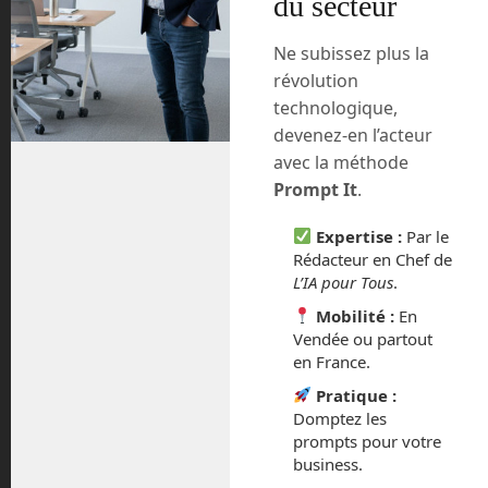
du secteur
proportion de gaz à effets de serre dans
notre fine atmosphère. Depuis 180 ans
Ne subissez plus la
et nos révolutions industrielles
révolution
successives, notre atmosphère n’arrive
technologique,
plus à évacuer son trop plein de chaleur
devenez-en l’acteur
qui reste ainsi emprisonné comme dans
une serre. C’est principiellement notre
avec la méthode
production de CO2, ou gaz carbonique,
Prompt It
.
qui provient de la combustion des
énergies fossiles qui est responsable de
Expertise :
Par le
Rédacteur en Chef de
ce problème. Son augmentation globale
L’IA pour Tous
.
est de 42 % entre les analyses actuelles
et celles des carottes de glaces de 1839.
Mobilité :
En
Vendée ou partout
Elon Musk, patron emblématique de
en France.
SpaceX et de Tesla vient de lancer un
Pratique :
concours. Il offre un chèque de 100
Domptez les
millions de dollars au projet le plus
prompts pour votre
ambitieux et réaliste pour capter, voire
business.
valoriser ce gaz carbonique.