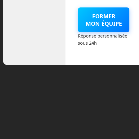
Même si cette annonce peut sembler
FORMER
être un coup de pub, il ne faut pas
MON ÉQUIPE
oublier que le milliardaire a promis de
céder la moitié de sa fortune tout au long
Réponse personnalisée
de sa vie à des œuvres caritatives ou en
sous 24h
finançant des entreprises œuvrant pour
le bien de l’humanité.
Si vous avez des idées, vous savez ce
qu’il vous reste à faire ! A vos planches à
dessin !
Tags:
airseas
airseas seawing
cargo a voile
cargo
airbus
cargo k line
cargo voile
co2
drone
drone de
livraison
drone humanitaire
elon musk
elon musk co2
elon musk co2 challenge
en route vers le futur
Frédéric Boisdron
gaz a effets de serre
gaz
carbonique
livraison de colis par drone
livraison par
drone
nervures airseas
nervures seawing
voile de
kitesurf
voile pour cargo
wingcopter
wingcopter 178
heavy lift
wingcopter drone