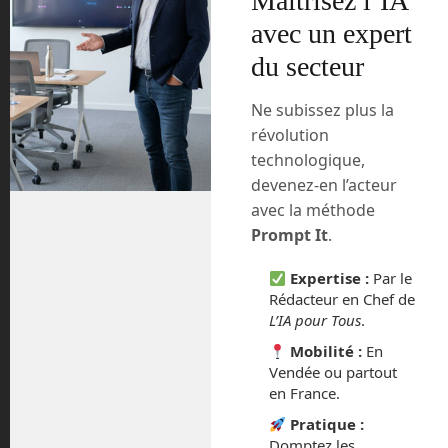
Maîtrisez l’IA
émerger dans les prochains mois avec la
avec un expert
petite navette SpaceShipTwo de Virgin
du secteur
Galactic, la capsule NewShepard de
Blue Origin ou les vols dans la Station
Spatiale Internationale avec Space
Ne subissez plus la
Adventure qui seront proposés à des
révolution
tarifs très élevés. 250 000 € pour un saut
technologique,
de puce et plusieurs millions pour un
devenez-en l’acteur
séjour en orbite.
avec la méthode
Prompt It
.
Space Perspective, une entreprise
américaine, propose une nouvelle voie
Expertise :
Par le
pour un tarif un peu moins élevé. Pour la
Rédacteur en Chef de
moitié de la valeur d’une place dans
L’IA pour Tous
.
SpaceShipTwo ou New Shepard, soit
Mobilité :
En
environ 120 000 €, vous pourrez vous
Vendée ou partout
envoler dans une nacelle pressurisée
en France.
attachée à un ballon stratosphérique
Pratique :
jusqu’à une altitude de 30 km, assez
Domptez les