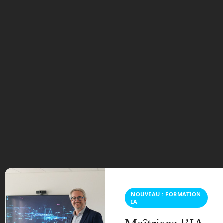
blanche a encore un peu de répits avant
de partir à la retraite.
Space Perspective
Avez-vous déjà rêvé de
monter assez haut pour
voir la courbure de notre
planète ? Space
Perspective vous
propose de monter à
bord ! © Space
Perspective
NOUVEAU : FORMATION
Peut-être rêvez-vous de monter assez
IA
haut afin de voir la courbure de la
Terre ? Le tourisme spatial qui devrait