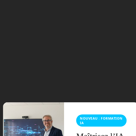
blanche a encore un peu de répits avant
de partir à la retraite.
Space Perspective
Avez-vous déjà rêvé de
monter assez haut pour
voir la courbure de notre
planète ? Space
Perspective vous
propose de monter à
bord ! © Space
Perspective
NOUVEAU : FORMATION
Peut-être rêvez-vous de monter assez
IA
haut afin de voir la courbure de la
Terre ? Le tourisme spatial qui devrait