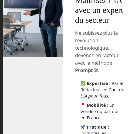
Maîtrisez l’IA
émerger dans les prochains mois avec la
avec un expert
petite navette SpaceShipTwo de Virgin
du secteur
Galactic, la capsule NewShepard de
Blue Origin ou les vols dans la Station
Spatiale Internationale avec Space
Ne subissez plus la
Adventure qui seront proposés à des
révolution
tarifs très élevés. 250 000 € pour un saut
technologique,
de puce et plusieurs millions pour un
devenez-en l’acteur
séjour en orbite.
avec la méthode
Prompt It
.
Space Perspective, une entreprise
américaine, propose une nouvelle voie
Expertise :
Par le
pour un tarif un peu moins élevé. Pour la
Rédacteur en Chef de
moitié de la valeur d’une place dans
L’IA pour Tous
.
SpaceShipTwo ou New Shepard, soit
Mobilité :
En
environ 120 000 €, vous pourrez vous
Vendée ou partout
envoler dans une nacelle pressurisée
en France.
attachée à un ballon stratosphérique
Pratique :
jusqu’à une altitude de 30 km, assez
Domptez les