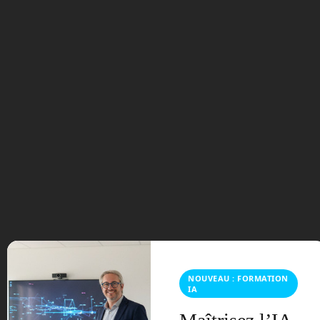
blanche a encore un peu de répits avant
de partir à la retraite.
Space Perspective
Avez-vous déjà rêvé de
monter assez haut pour
voir la courbure de notre
planète ? Space
Perspective vous
propose de monter à
bord ! © Space
Perspective
NOUVEAU : FORMATION
Peut-être rêvez-vous de monter assez
IA
haut afin de voir la courbure de la
Terre ? Le tourisme spatial qui devrait