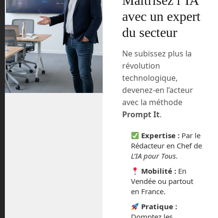
Maîtrisez l’IA
émerger dans les prochains mois avec la
avec un expert
petite navette SpaceShipTwo de Virgin
du secteur
Galactic, la capsule NewShepard de
Blue Origin ou les vols dans la Station
Spatiale Internationale avec Space
Ne subissez plus la
Adventure qui seront proposés à des
révolution
tarifs très élevés. 250 000 € pour un saut
technologique,
de puce et plusieurs millions pour un
devenez-en l’acteur
séjour en orbite.
avec la méthode
Prompt It
.
Space Perspective, une entreprise
américaine, propose une nouvelle voie
Expertise :
Par le
pour un tarif un peu moins élevé. Pour la
Rédacteur en Chef de
moitié de la valeur d’une place dans
L’IA pour Tous
.
SpaceShipTwo ou New Shepard, soit
Mobilité :
En
environ 120 000 €, vous pourrez vous
Vendée ou partout
envoler dans une nacelle pressurisée
en France.
attachée à un ballon stratosphérique
Pratique :
jusqu’à une altitude de 30 km, assez
Domptez les