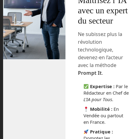
Maîtrisez l’IA
émerger dans les prochains mois avec la
avec un expert
petite navette SpaceShipTwo de Virgin
du secteur
Galactic, la capsule NewShepard de
Blue Origin ou les vols dans la Station
Spatiale Internationale avec Space
Ne subissez plus la
Adventure qui seront proposés à des
révolution
tarifs très élevés. 250 000 € pour un saut
technologique,
de puce et plusieurs millions pour un
devenez-en l’acteur
séjour en orbite.
avec la méthode
Prompt It
.
Space Perspective, une entreprise
américaine, propose une nouvelle voie
Expertise :
Par le
pour un tarif un peu moins élevé. Pour la
Rédacteur en Chef de
moitié de la valeur d’une place dans
L’IA pour Tous
.
SpaceShipTwo ou New Shepard, soit
Mobilité :
En
environ 120 000 €, vous pourrez vous
Vendée ou partout
envoler dans une nacelle pressurisée
en France.
attachée à un ballon stratosphérique
Pratique :
jusqu’à une altitude de 30 km, assez
Domptez les