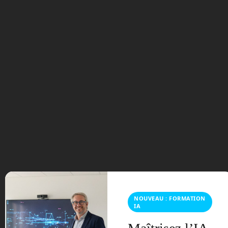
blanche a encore un peu de répits avant
de partir à la retraite.
Space Perspective
Avez-vous déjà rêvé de
monter assez haut pour
voir la courbure de notre
planète ? Space
Perspective vous
propose de monter à
bord ! © Space
Perspective
NOUVEAU : FORMATION
Peut-être rêvez-vous de monter assez
IA
haut afin de voir la courbure de la
Terre ? Le tourisme spatial qui devrait