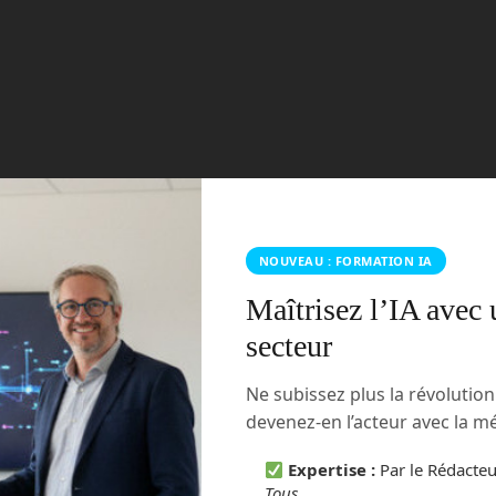
NOUVEAU : FORMATION IA
Maîtrisez l’IA avec 
secteur
Ne subissez plus la révolutio
devenez-en l’acteur avec la 
Expertise :
Par le Rédacte
Tous
.