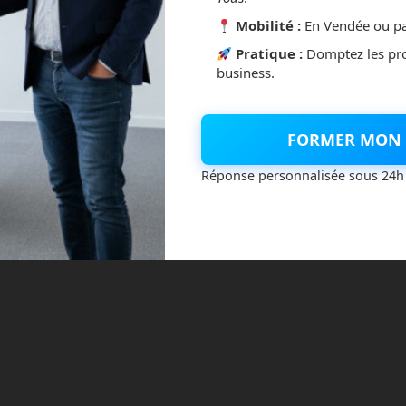
Mobilité :
En Vendée ou pa
Pratique :
Domptez les pr
business.
FORMER MON 
Réponse personnalisée sous 24h