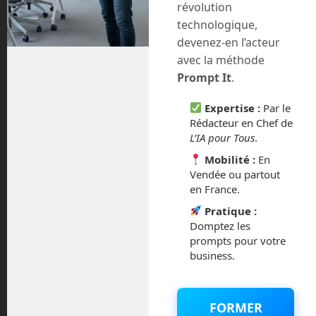
révolution
technologique,
Newer posts »
devenez-en l’acteur
avec la méthode
Prompt It
.
Expertise :
Par le
Rédacteur en Chef de
L’IA pour Tous
.
Mobilité :
En
Vendée ou partout
en France.
Pratique :
Domptez les
prompts pour votre
En Route vers le Futur,
business.
votre magazine Tech sur
Youtube
FORMER