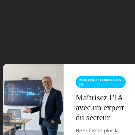
Le cabinet de conseil Roland Berger a
défrayé la chronique il y a quelques jours
à propos d’une étude sur les effets de la
robotique sur l’emploi. Le constat y est
alarmant et ce qui a été retenu par
l’ensemble des médias, c’est que les
NOUVEAU : FORMATION
robots allaient supprimer 3 millions
IA
d’emplois d’ici à 2025. Les résultats de
[…]
Maîtrisez l’IA
avec un expert
Tags:
bruno
Read more
bonnell
cobot
cobotique
du secteur
compétitivité
conseil
cybedroïd
débat
économie
emploi
planète
robots
politique
rapport
robocalisation
robot
robotique
robots
roland berger
syrobo
Ne subissez plus la